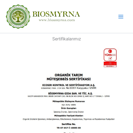
İçeriğe
atla
Sertifikalarımız