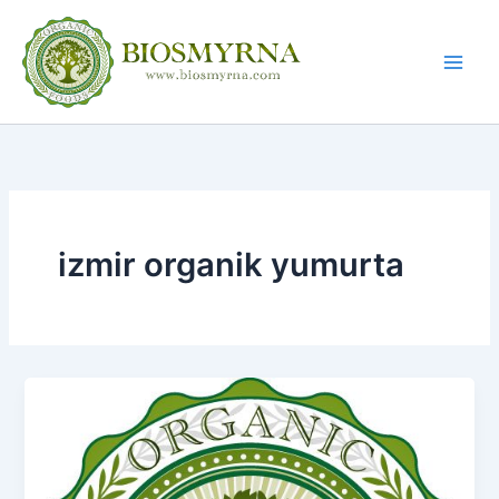
İçeriğe
atla
izmir organik yumurta