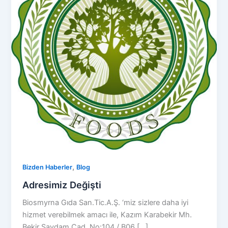
,
Bizden Haberler
Blog
Adresimiz Değişti
Biosmyrna Gıda San.Tic.A.Ş. ‘miz sizlere daha iyi
hizmet verebilmek amacı ile, Kazım Karabekir Mh.
Bekir Saydam Cad. No:104 / B06 […]