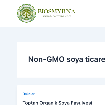
İçeriğe
atla
Non-GMO soya ticare
Ürünler
Toptan Organik Soya Fasulyesi