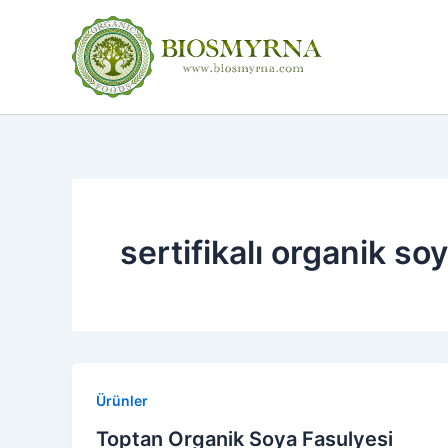
İçeriğe
atla
sertifikalı organik so
Ürünler
Toptan Organik Soya Fasulyesi